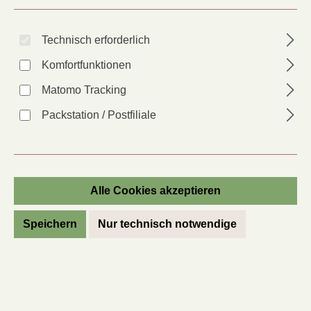
Technisch erforderlich
Komfortfunktionen
Matomo Tracking
Packstation / Postfiliale
Staudenlein
Linum perenne
Alle Cookies akzeptieren
Artikel-Nr.:
88487
Speichern
Nur technisch notwendige
Anbauer*in:
AR
Lieferzeit: 2 - 6 Tage
Regulärer Preis:
2,30 €