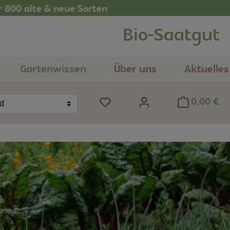
r 800 alte & neue Sorten
Bio-Saatgut
Gartenwissen
Über uns
Aktuelles
0,00 €
Du hast 0 Produkte auf dem Me
nd