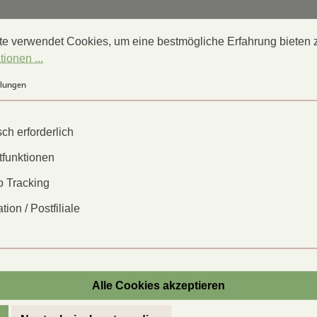
gen
verwendet Cookies, um eine bestmögliche Erfahrung bieten zu
e verwendet Cookies, um eine bestmögliche Erfahrung bieten 
Rezepte
ionen ...
llungen
ch erforderlich
tfunktionen
 Tracking
tion / Postfiliale
Alle Cookies akzeptieren