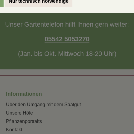
Nur technisch notwendige
wurde nicht beantwortet oder Sie brauchen noc
Unser Gartentelefon hilft Ihnen gern weiter:
05542 5053270
(Jan. bis Okt. Mittwoch 18-20 Uhr)
Informationen
Über den Umgang mit dem Saatgut
Unsere Höfe
Pflanzenportraits
Kontakt