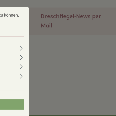
 können.
Mehr Informationen ...
Dreschflegel-News per
zu können.
Mail