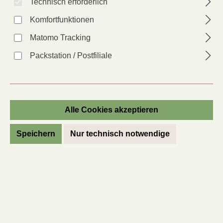
Technisch erforderlich
Komfortfunktionen
Matomo Tracking
Packstation / Postfiliale
Stangenbohne Monstranz
Phaseolus vulgaris var. vulgaris
Artikel-Nr.:
42180
Alle Cookies akzeptieren
Anbauer*in:
JM
Speichern
Nur technisch notwendige
Lieferzeit: 2 - 6 Tage
auswählen
Packungsgröße
Normale Packung
Kleinpackung
Regulärer Preis:
4,90 €