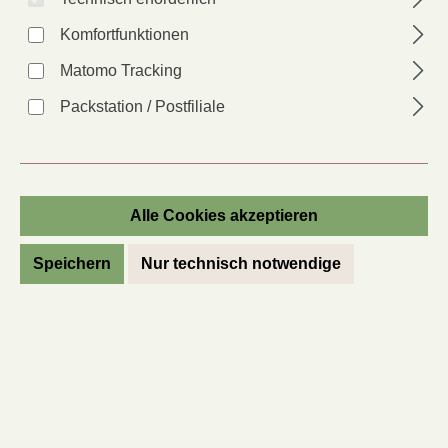
Komfortfunktionen
Matomo Tracking
Packstation / Postfiliale
Alle Cookies akzeptieren
Sommerblumenmischung
Speichern
Nur technisch notwendige
Artikel-Nr.:
81655
Anbauer*in:
MJ
Lieferzeit: 2 - 6 Tage
Regulärer Preis:
3,70 €
Preise inkl. MwSt. des Lieferlandes zzgl. Versandkosten