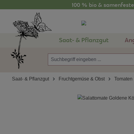
100 % bio & samenfestes
m Hauptinhalt springen
Zur Suche springen
Zur Hauptnavigation springen
Saat- & Pflanzgut
An
Saat- & Pflanzgut
Fruchtgemüse & Obst
Tomaten
Bildergalerie überspringen