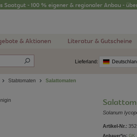
 Saatgut - 100 % eigener & regionaler Anbau - übe
gebote & Aktionen
Literatur & Gutscheine
Lieferland:
Deutschla
Stabtomaten
Salattomaten
Salattom
Solanum lycop
Artikel-Nr.:
352
Anbauer*in:
GK