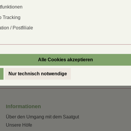
Voranzucht:
tfunktionen
Pflanzzeit:
 Tracking
en Sie in unserem Gartenwissen:
tion / Postfiliale
Pflanzabstan
Saattiefe:
Inhalt reicht
für:
Alle Cookies akzeptieren
Nur technisch notwendige
Informationen
Über den Umgang mit dem Saatgut
Unsere Höfe