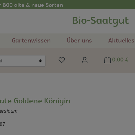
r 800 alte & neue Sorten
Bio-Saatgut
Gartenwissen
Über uns
Aktuelles
0,00 €
Du hast 0 Produkte auf dem Me
nd
ate Goldene Königin
ersicum
87