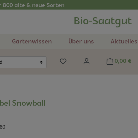
r 800 alte & neue Sorten
Bio-Saatgut
Gartenwissen
Über uns
Aktuelles
0,00 €
Du hast 0 Produkte auf dem Me
nd
bel Snowball
60