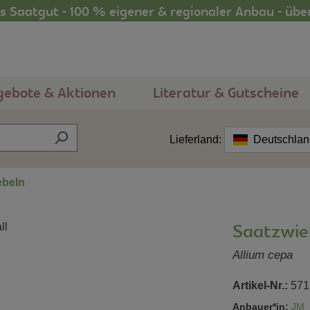
 Saatgut - 100 % eigener & regionaler Anbau - übe
gebote & Aktionen
Literatur & Gutscheine
Lieferland:
Deutschla
beln
Saatzwie
Allium cepa
Artikel-Nr.:
571
Anbauer*in:
JM