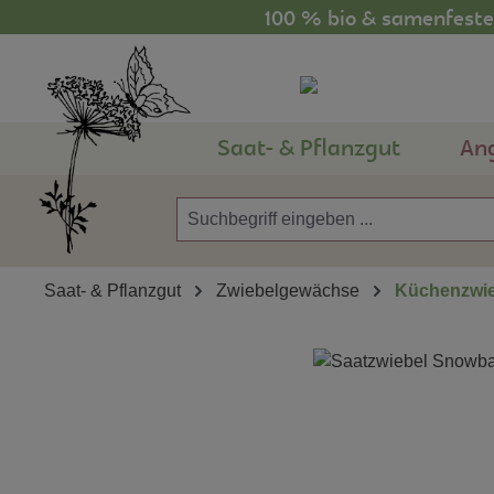
100 % bio & samenfestes
m Hauptinhalt springen
Zur Suche springen
Zur Hauptnavigation springen
Saat- & Pflanzgut
An
Saat- & Pflanzgut
Zwiebelgewächse
Küchenzwie
Bildergalerie überspringen