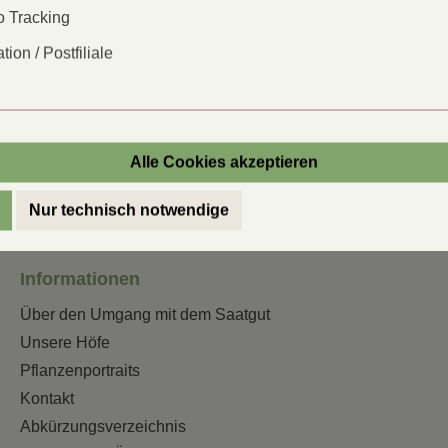
 Saat oder Pflanzung sowie für den
 Tracking
Saattiefe:
c
tion / Postfiliale
Inhalt
reicht
c
für:
Alle Cookies akzeptieren
Nur technisch notwendige
Informationen
Über den Umgang mit dem Saatgut
Unsere Höfe
Pflanzenportraits
Kontakt
Abkürzungsverzeichnis