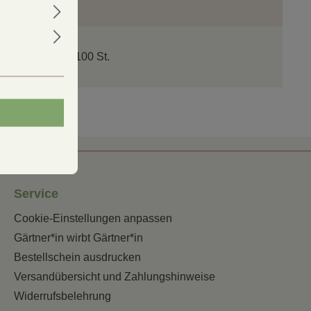
a. 0,5-1 cm
a. 6 m oder ca. 100 St.
Service
Cookie-Einstellungen anpassen
Gärtner*in wirbt Gärtner*in
Bestellschein ausdrucken
Versandübersicht und Zahlungshinweise
Widerrufsbelehrung