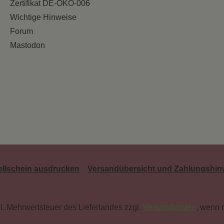
Zertifikat DE-ÖKO-006
Wichtige Hinweise
Forum
Mastodon
ellschein ausdrucken
Versandübersicht und Zahlungshin
tzl. Mehrwertsteuer des Lieferlandes zzgl.
Versandkosten
, wenn 