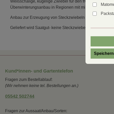
Weißschalige, kugelige Zwiebel für den frühen Anbau aus
Matomo
Überwinterungsanbau in Regionen mit milden Wintern.
Packsta
Anbau zur Erzeugung von Steckzwiebeln ist möglich.
Geliefert wird Saatgut- keine Steckzwiebeln!
Speichern
Kund*innen- und Gartentelefon
Fragen zum Bestellablauf:
(Wir nehmen keine tel. Bestellungen an.)
05542 502744
Fragen zur Aussaat/Anbau/Sorten: