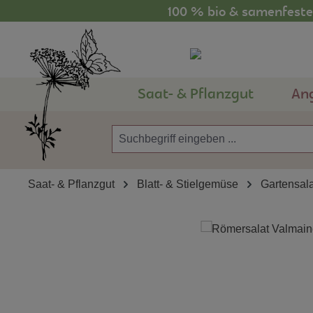
100 % bio & samenfestes
m Hauptinhalt springen
Zur Suche springen
Zur Hauptnavigation springen
Saat- & Pflanzgut
An
Saat- & Pflanzgut
Blatt- & Stielgemüse
Gartensal
Bildergalerie überspringen