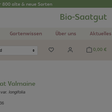
r 800 alte & neue Sorten
Bio-Saatgut
Gartenwissen
Über uns
Aktuelles
0,00 €
Du hast 0 Produkte auf dem Me
nd
at Valmaine
var. longifolia
36