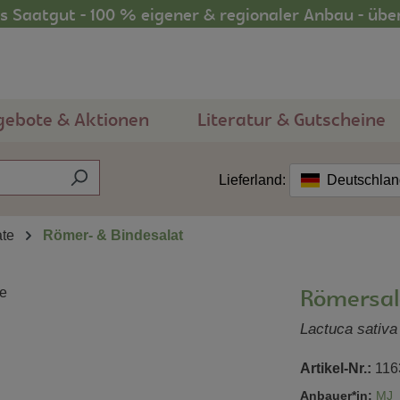
 Saatgut - 100 % eigener & regionaler Anbau - übe
gebote & Aktionen
Literatur & Gutscheine
Lieferland:
Deutschla
ate
Römer- & Bindesalat
Römersal
Lactuca sativa 
Artikel-Nr.:
116
Anbauer*in:
MJ