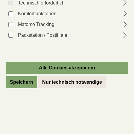
Technisch erforderlich
Komfortfunktionen
Matomo Tracking
Packstation / Postfiliale
Römersalat Teufelsohren (Roter
Romanasalat)
Lactuca sativa var. longifolia
Alle Cookies akzeptieren
Artikel-Nr.:
11652
Speichern
Nur technisch notwendige
Anbauer*in:
KS
Lieferzeit: 2 - 6 Tage
Regulärer Preis:
2,60 €
Preise inkl. MwSt. des Lieferlandes zzgl. Versandkosten