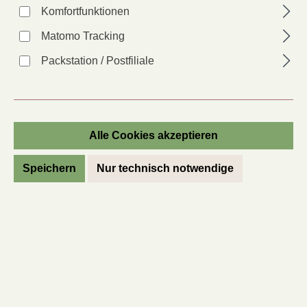
Komfortfunktionen
Matomo Tracking
Packstation / Postfiliale
Alle Cookies akzeptieren
Pastinake Halblange Weiße
Speichern
Nur technisch notwendige
Pastinaca sativa
Artikel-Nr.:
52334
Anbauer*in:
MS
Derzeit nicht lieferbar
Regulärer Preis:
2,80 €