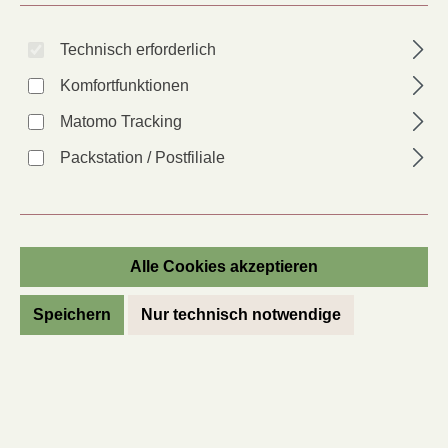
Technisch erforderlich
Komfortfunktionen
Matomo Tracking
Packstation / Postfiliale
Möhre Chantenay Violett (Longue rouge
sang)
Alle Cookies akzeptieren
Daucus carota
Speichern
Nur technisch notwendige
Artikel-Nr.:
52273
Anbauer*in:
KS
Lieferzeit: 2 - 6 Tage