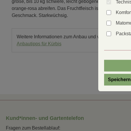
große, bis 10 kg schwere, leicht gebogene Früchte, die zu
Technis
orange-rosa abreifen. Das Fruchtfleisch ist blass orange 
Komfor
Geschmack. Starkwüchsig.
Matomo
Packsta
Weitere Informationen zum Anbau und vieles mehr find
Anbautipps für Kürbis
Speichern
Kund*innen- und Gartentelefon
Fragen zum Bestellablauf: