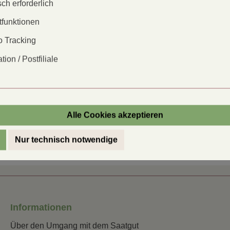
 Beginn gelb sind und später leicht
ch erforderlich
Voranzucht:
und hat einen milden, vorzüglichen
tfunktionen
Pflanzzeit:
 Tracking
Pflanzabstan
tion / Postfiliale
en Sie in unserem Gartenwissen:
Direktsaat:
Saattiefe:
Inhalt reicht
Alle Cookies akzeptieren
für:
Nur technisch notwendige
Informationen
Über den Umgang mit dem Saatgut