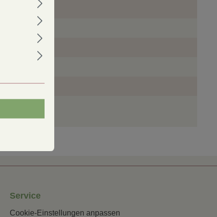
April
Mitte Mai
d:
200x200
Mitte Mai
ca. 2 cm
ca. 6 Pfl.
Service
Cookie-Einstellungen anpassen