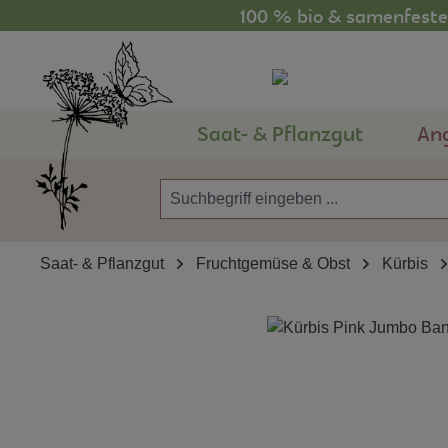
100 % bio & samenfestes
m Hauptinhalt springen
Zur Suche springen
Zur Hauptnavigation springen
Saat- & Pflanzgut
An
Saat- & Pflanzgut
Fruchtgemüse & Obst
Kürbis
Bildergalerie überspringen