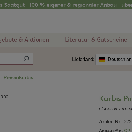
 Saatgut - 100 % eigener & regionaler Anbau - übe
gebote & Aktionen
Literatur & Gutscheine
Lieferland:
Deutschla
Riesenkürbis
Kürbis P
Cucurbita max
Artikel-Nr.:
322
Anbauer*in:
GP