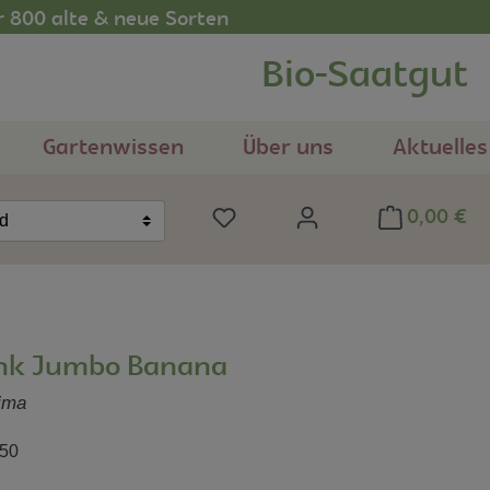
r 800 alte & neue Sorten
Bio-Saatgut
Gartenwissen
Über uns
Aktuelles
0,00 €
Du hast 0 Produkte auf dem Me
nd
ink Jumbo Banana
ima
50