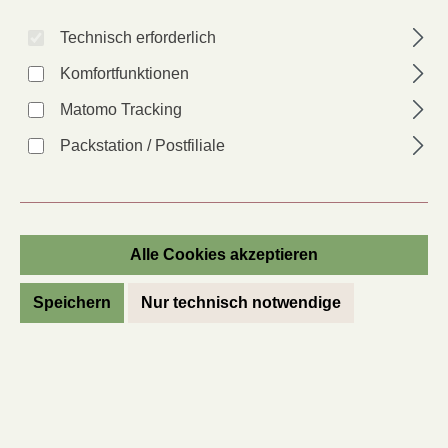
Technisch erforderlich
Komfortfunktionen
Matomo Tracking
KLEINPACKUNG Markerbse Wunder von
Packstation / Postfiliale
Kelvedon
Pisum sativum convar. medullare
Artikel-Nr.:
45366
Alle Cookies akzeptieren
Anbauer*in:
KS
Speichern
Nur technisch notwendige
Lieferzeit: 2 - 6 Tage
auswählen
Packungsgröße
Normale Packung
Kleinpackung
(Diese Option ist zurzeit nicht verfügbar.)