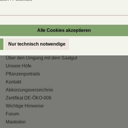
Alle Cookies akzeptieren
Nur technisch notwendige
Informationen
Über den Umgang mit dem Saatgut
Unsere Höfe
Pflanzenportraits
Kontakt
Abkürzungsverzeichnis
Zertifikat DE-ÖKO-006
Wichtige Hinweise
Forum
Mastodon