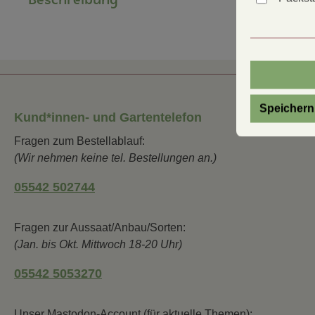
Speichern
Kund*innen- und Gartentelefon
Fragen zum Bestellablauf:
(Wir nehmen keine tel. Bestellungen an.)
05542 502744
Fragen zur Aussaat/Anbau/Sorten:
(Jan. bis Okt. Mittwoch 18-20 Uhr)
05542 5053270
Unser Mastodon-Account (für aktuelle Themen):