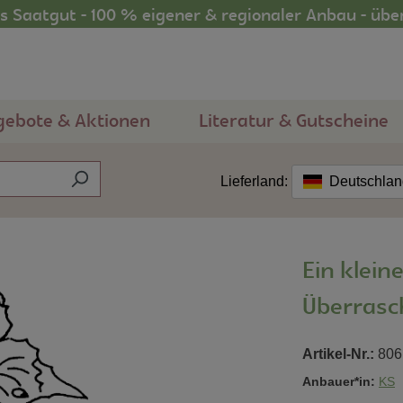
 Saatgut - 100 % eigener & regionaler Anbau - übe
gebote & Aktionen
Literatur & Gutscheine
Lieferland:
Deutschla
Ein klein
Überrasc
Artikel-Nr.:
806
Anbauer*in:
KS