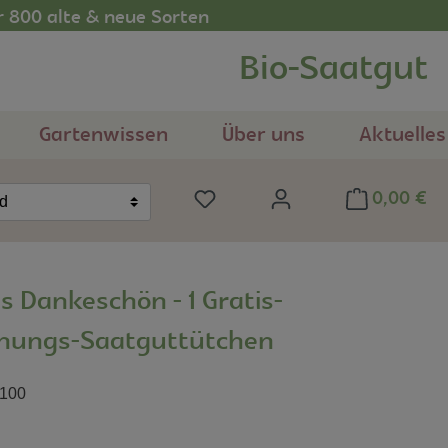
r 800 alte & neue Sorten
Bio-Saatgut
Gartenwissen
Über uns
Aktuelles
0,00 €
Du hast 0 Produkte auf dem Me
nd
es Dankeschön - 1 Gratis-
hungs-Saatguttütchen
100