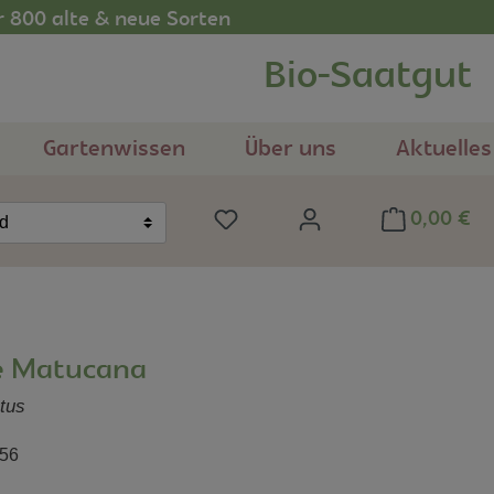
r 800 alte & neue Sorten
Bio-Saatgut
Gartenwissen
Über uns
Aktuelles
0,00 €
Du hast 0 Produkte auf dem Me
nd
e Matucana
tus
56