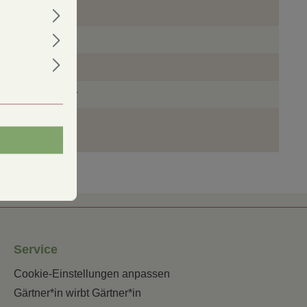
April
50x5
ca. 2 cm
Juni-Oktober
ca. 4-5 m
Service
Cookie-Einstellungen anpassen
Gärtner*in wirbt Gärtner*in