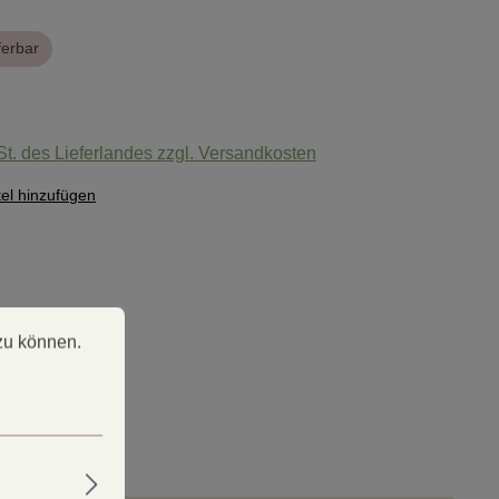
ferbar
:
St. des Lieferlandes zzgl. Versandkosten
el hinzufügen
 können.
Mehr Informationen ...
zu können.