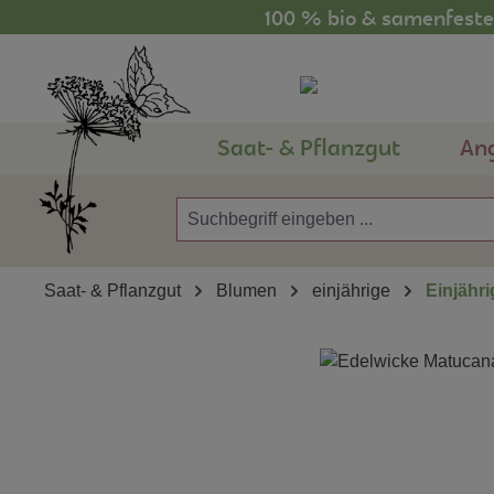
100 % bio & samenfestes
m Hauptinhalt springen
Zur Suche springen
Zur Hauptnavigation springen
Saat- & Pflanzgut
An
Saat- & Pflanzgut
Blumen
einjährige
Einjähri
Bildergalerie überspringen