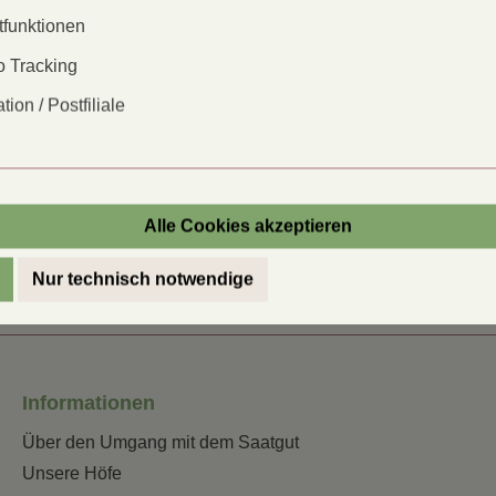
Direktsaat:
tfunktionen
 Blüten.
Saatabstand:
 Tracking
tion / Postfiliale
Saattiefe:
Blüte:
Inhalt reicht
für:
Alle Cookies akzeptieren
Nur technisch notwendige
Informationen
Über den Umgang mit dem Saatgut
Unsere Höfe