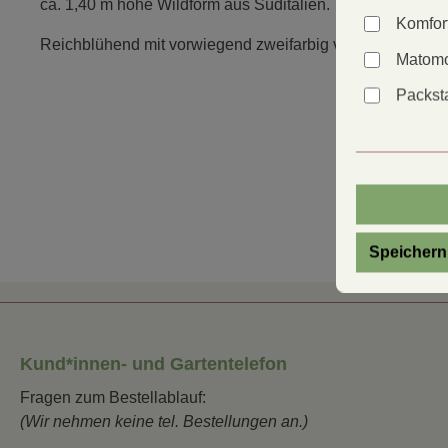
ca. 1,40 m hohe Wildform aus Süditalien.
Komfor
Reichblühend mit vorwiegend zweifarbig violett-weinroten
Matomo
Packsta
Speichern
Kund*innen- und Gartentelefon
Fragen zum Bestellablauf:
(Wir nehmen keine tel. Bestellungen an.)