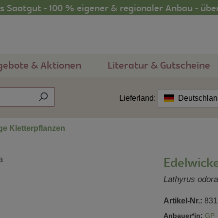
 Saatgut - 100 % eigener & regionaler Anbau - übe
gebote & Aktionen
Literatur & Gutscheine
Lieferland:
Deutschla
ge Kletterpflanzen
Edelwick
Lathyrus odora
Artikel-Nr.:
831
Anbauer*in:
GP