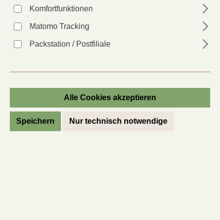
Komfortfunktionen
Matomo Tracking
Packstation / Postfiliale
Alle Cookies akzeptieren
Amethystie
Speichern
Nur technisch notwendige
Amethystia caerulea
Artikel-Nr.:
71256
Anbauer*in:
SF
Lieferzeit: 2 - 6 Tage
Regulärer Preis:
3,20 €