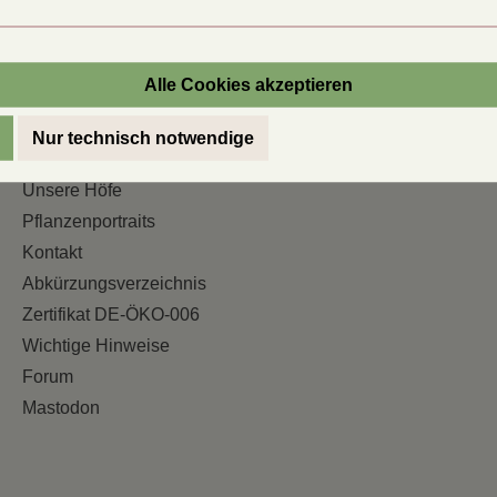
Alle Cookies akzeptieren
Informationen
Nur technisch notwendige
Über den Umgang mit dem Saatgut
Unsere Höfe
Pflanzenportraits
Kontakt
Abkürzungsverzeichnis
Zertifikat DE-ÖKO-006
Wichtige Hinweise
Forum
Mastodon