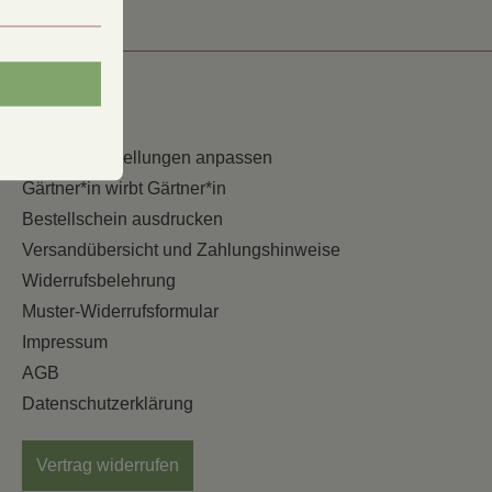
Service
Cookie-Einstellungen anpassen
Gärtner*in wirbt Gärtner*in
Bestellschein ausdrucken
Versandübersicht und Zahlungshinweise
Widerrufsbelehrung
Muster-Widerrufsformular
Impressum
AGB
Datenschutzerklärung
Vertrag widerrufen