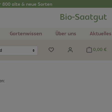
r 800 alte & neue Sorten
Bio-Saatgut
Gartenwissen
Über uns
Aktuelles
0,00 €
Du hast 0 Produkte auf dem Me
nd
en: