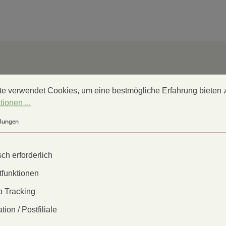
gen
verwendet Cookies, um eine bestmögliche Erfahrung bieten zu
e verwendet Cookies, um eine bestmögliche Erfahrung bieten 
ionen ...
llungen
ch erforderlich
tfunktionen
 Tracking
tion / Postfiliale