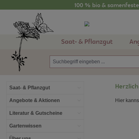
100 % bio & samenfestes
m Hauptinhalt springen
Zur Suche springen
Zur Hauptnavigation springen
Saat- & Pflanzgut
An
Herzlic
Saat- & Pflanzgut
Angebote & Aktionen
Hier kanns
Literatur & Gutscheine
Gartenwissen
Über uns