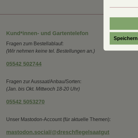
Kund*innen- und Gartentelefon
Speichern
Fragen zum Bestellablauf:
(Wir nehmen keine tel. Bestellungen an.)
05542 502744
Fragen zur Aussaat/Anbau/Sorten:
(Jan. bis Okt. Mittwoch 18-20 Uhr)
05542 5053270
Unser Mastodon-Account (für aktuelle Themen):
mastodon.social/@dreschflegelsaatgut