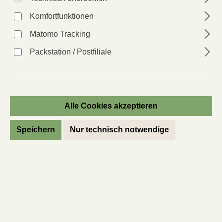
Kennenlernangebote
Komfortfunktionen
Sommer-Herbst-Liste
Matomo Tracking
Alles für Bienen & Co.
Packstation / Postfiliale
Unsere Freilandtomaten
Gärtner*in wirbt Gärtner*in
Literatur & Gutscheine
Alle Cookies akzeptieren
Gartenwissen
Speichern
Nur technisch notwendige
Über uns
Aktuelles
Gärtner*in wirbt Gärtner*in