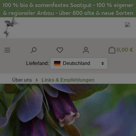
100 % bio & samenfestes Saatgut - 100 % eigener
Zum Hauptinhalt springen
& regionaler Anbau - über 800 alte & neue Sorten
0,00 €
Du hast 0 Produkte auf dem Mer
Lieferland:
Deutschland
Über uns
Links & Empfehlungen