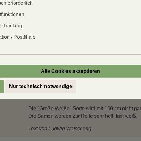
ch erforderlich
0,05% bis über 0,5%. Über 0,5% gilt als gesundh
Gehalt von unter 0,2 % fand man keine Symptome
tfunktionen
Als ich das las, wollte ich natürlich wissen, welch
 Tracking
ich allerdings kein Labor, keine Uni, die sich mit 
tion / Postfiliale
und schickte 40 Proben zur Untersuchung.
Die Sorte Rheinland hatte 0,33%. Schweren Herzen
"Dreschflegel" anzubieten. Ich gab diese Sorte an
sammelt. Er wird diese Sorte weiter erhalten und a
Alle Cookies akzeptieren
Nur technisch notwendige
Die Sorte, die ich im Moment über "Dreschflegel"
Gehalt bedeutet kein gesundheitliches Risiko.
Die "Große Weiße" Sorte wird mit 160 cm nicht gan
Die Samen werden zur Reife sehr hell, fast weiß.
Text von Ludwig Watschong