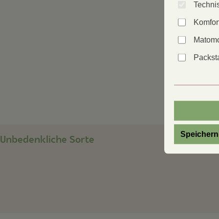
Technis
Komfor
Matomo
Packsta
Speichern
Unbedenkliche Sorte