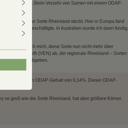
eitlich bedenklich. Beim Verzehr von Samen mit einem ODAP-
 mehr.
er Gehalt in meiner Sorte Rheinland steckt. Hier in Europa fand
diesem Problem beschäftigte. In Australien wurde ich dann fündig
s entschloss ich mich, diese Sorte nun nicht mehr über
 Christian Havenith (VEN) ab, der regionale Rheinland – Sorten
n Interessierte abgeben.
 anbiete, hat einen ODAP-Gehalt von 0,14%. Dieser ODAP-
z so groß wie die Sorte Rheinland, hat aber größere Körner.