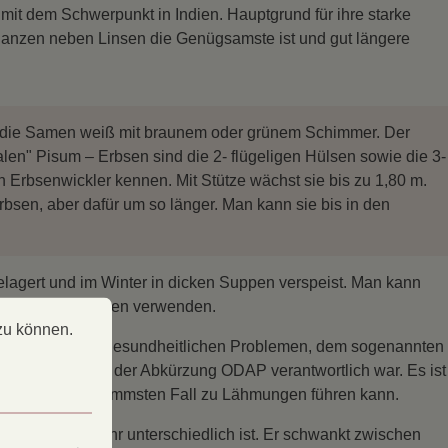
mit dem Schwerpunkt in Indien. Hauptgrund für ihre starke
Pflanzen neben Linsen die Genügsamste ist und gut längere
ß, die Samen weiß mit braunem oder grünem Schimmer. Der
en" Pisum – Erbsen sind die 2- flügeligen Hülsen sowie die 3-
n Erbsenwickler kennen. Mit Stütze wächst sie bis zu 1,80 m.
bsen, aber dafür um so länger. Man kann sie bis in den
lagert und im Winter in dicken Suppen verspeist. Man kann
er junge Palerbsen verwenden.
 können.
Mehr Informationen ...
zu können.
mer wieder zu gesundheitlichen Problemen, dem sogenannten
ischer Stoff mit der Abkürzung ODAP verantwortlich war. Es ist
 Ödemen, im schlimmsten Fall zu Lähmungen führen kann.
lnen Sorten sehr unterschiedlich ist. Er schwankt zwischen