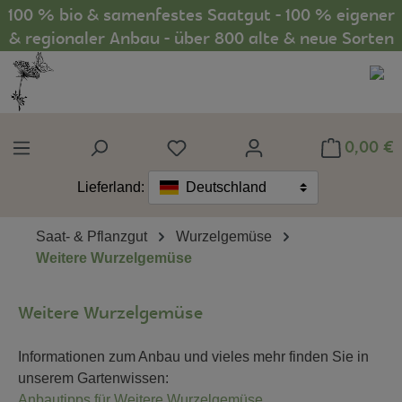
100 % bio & samenfestes Saatgut - 100 % eigener
Zum Hauptinhalt springen
& regionaler Anbau - über 800 alte & neue Sorten
0,00 €
Du hast 0 Produkte auf dem Mer
Lieferland:
Deutschland
Saat- & Pflanzgut
Wurzelgemüse
Weitere Wurzelgemüse
Weitere Wurzelgemüse
Informationen zum Anbau und vieles mehr finden Sie in
unserem Gartenwissen:
Anbautipps für Weitere Wurzelgemüse