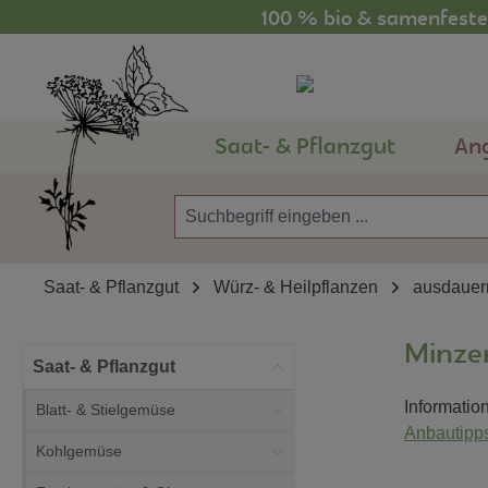
100 % bio & samenfestes
m Hauptinhalt springen
Zur Suche springen
Zur Hauptnavigation springen
Saat- & Pflanzgut
An
Saat- & Pflanzgut
Würz- & Heilpflanzen
ausdauer
Minze
Saat- & Pflanzgut
Informatio
Blatt- & Stielgemüse
Anbautipps
Kohlgemüse