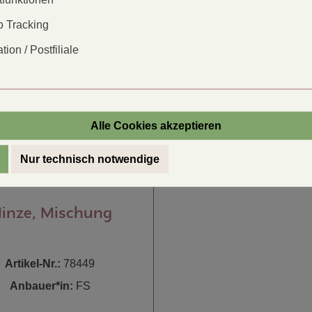
 Tracking
tion / Postfiliale
Alle Cookies akzeptieren
Nur technisch notwendige
inze, Mischung
Artikel-Nr.:
78449
Anbauer*in:
FS