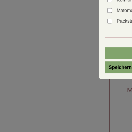
Matomo
Packsta
Speichern
M