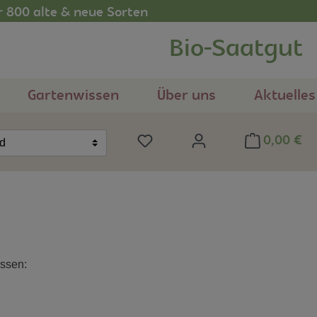
r 800 alte & neue Sorten
Bio-Saatgut
Gartenwissen
Über uns
Aktuelles
0,00 €
Du hast 0 Produkte auf dem Me
nd
issen: