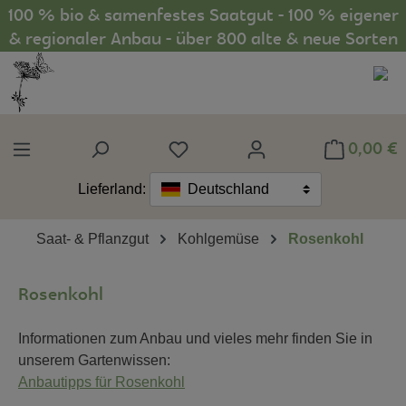
100 % bio & samenfestes Saatgut - 100 % eigener
Zum Hauptinhalt springen
& regionaler Anbau - über 800 alte & neue Sorten
0,00 €
Du hast 0 Produkte auf dem Mer
Lieferland:
Deutschland
Saat- & Pflanzgut
Kohlgemüse
Rosenkohl
Rosenkohl
Informationen zum Anbau und vieles mehr finden Sie in
unserem Gartenwissen:
Anbautipps für Rosenkohl