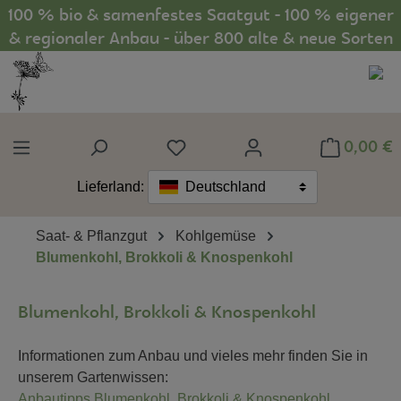
100 % bio & samenfestes Saatgut - 100 % eigener
Zum Hauptinhalt springen
& regionaler Anbau - über 800 alte & neue Sorten
0,00 €
Du hast 0 Produkte auf dem Mer
Lieferland:
Deutschland
Saat- & Pflanzgut
Kohlgemüse
Blumenkohl, Brokkoli & Knospenkohl
Blumenkohl, Brokkoli & Knospenkohl
Informationen zum Anbau und vieles mehr finden Sie in
unserem Gartenwissen:
Anbautipps Blumenkohl, Brokkoli & Knospenkohl