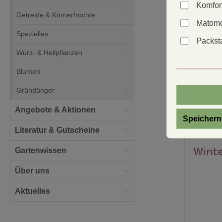
Komfor
Getreide & Körnerfrüchte
Matomo
Spezielles
Packsta
Würz- & Heilpflanzen
Blumen
Gründünger
Angebote & Aktionen
Speichern
Literatur & Gutscheine
Winte
Gartenwissen
Über uns
Aktuelles