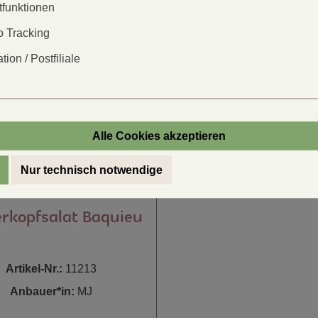
tfunktionen
 Tracking
tion / Postfiliale
Alle Cookies akzeptieren
Nur technisch notwendige
rkopfsalat Baquieu
Artikel-Nr.:
11213
Anbauer*in:
MJ