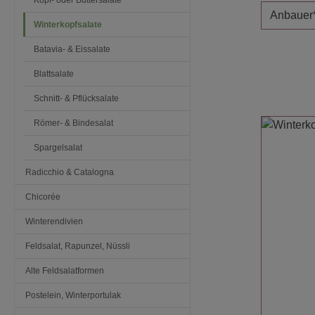
Kopf- oder Buttersalate
Anbauer
Winterkopfsalate
Batavia- & Eissalate
Blattsalate
Schnitt- & Pflücksalate
Römer- & Bindesalat
Spargelsalat
Radicchio & Catalogna
Chicorée
Winterendivien
Feldsalat, Rapunzel, Nüssli
Alte Feldsalatformen
Postelein, Winterportulak