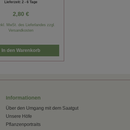
Lieferzeit: 2 - 6 Tage
2,80 €
Regulärer Preis:
nkl. MwSt. des Lieferlandes zzgl.
Versandkosten
In den Warenkorb
Informationen
Über den Umgang mit dem Saatgut
Unsere Höfe
Pflanzenportraits