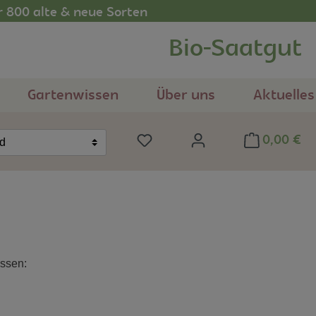
r 800 alte & neue Sorten
Bio-Saatgut
Gartenwissen
Über uns
Aktuelles
0,00 €
Du hast 0 Produkte auf dem Me
nd
issen: