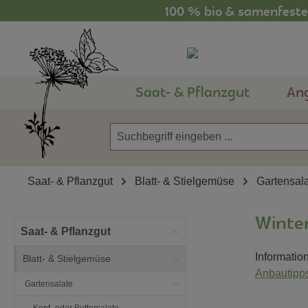
100 % bio & samenfestes
m Hauptinhalt springen
Zur Suche springen
Zur Hauptnavigation springen
Saat- & Pflanzgut
An
Saat- & Pflanzgut
Blatt- & Stielgemüse
Gartensal
Winte
Saat- & Pflanzgut
Informatio
Blatt- & Stielgemüse
Anbautipps
Gartensalate