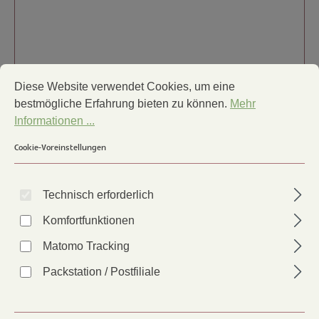
Cookie-Voreinstellungen
Diese Website verwendet Cookies, um eine bestmögliche Erfa
Diese Website verwendet Cookies, um eine
bestmögliche Erfahrung bieten zu können.
Mehr
Informationen ...
Cookie-Voreinstellungen
Gerstenevolution: Vom Wildgras zur
Hochertragssorte
Technisch erforderlich
Artikel-Nr.:
97152
Komfortfunktionen
Anbauer*in:
LW
Matomo Tracking
Packstation / Postfiliale
Lieferzeit: 2 - 6 Tage
6,00 €
Regulärer Preis: