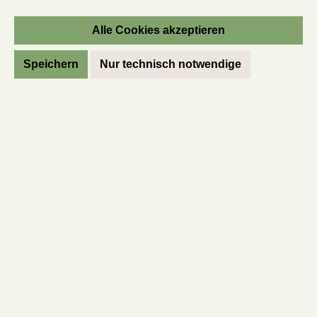
Preise inkl. MwSt. des Lieferlandes zzgl. Versandkosten
Alle Cookies akzeptieren
In den Warenkorb
Speichern
Nur technisch notwendige