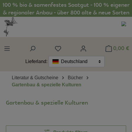
100 % bio & samenfestes Saatgut - 100 % eigener
Zum Hauptinhalt springen
& regionaler Anbau - über 800 alte & neue Sorten
0,00 €
Du hast 0 Produkte auf dem Mer
Lieferland:
Deutschland
Literatur & Gutscheine
Bücher
Gartenbau & spezielle Kulturen
Gartenbau & spezielle Kulturen