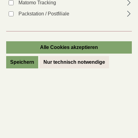
Matomo Tracking
Packstation / Postfiliale
Überbackener Chicoree
Zutaten:
Alle Cookies akzeptieren
Chicoree
Sojasoße
Speichern
Nur technisch notwendige
3 Lorbeerblätter
Schmand
geriebenem Käse
Zubereitung:
Den Chicoree halbieren und den Strunk entfernen. Zunächst
den Chicoree ca. 10 min kurz dünsten und dann in eine
gefettete Auflaufform legen.
Für die Soße einen Schluck des Dünstwassers sowie etwas