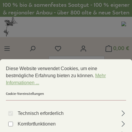
100 % bio & samenfestes Saatgut - 100 % eigener
Zum Hauptinhalt springen
& regionaler Anbau - über 800 alte & neue Sorten
0,00 €
Du hast 0 Produkte auf dem Mer
Lieferland:
Deutschland
Cookie-Voreinstellungen
Diese Website verwendet Cookies, um eine bestmögliche Erfa
Diese Website verwendet Cookies, um eine
bestmögliche Erfahrung bieten zu können.
Mehr
Gartenwissen
Rezepte
Informationen ...
Überbackener Chicoree
Cookie-Voreinstellungen
Technisch erforderlich
Komfortfunktionen