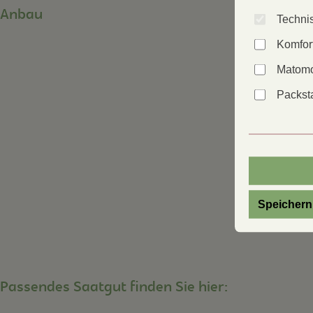
Anbau
Technis
Komfor
Matomo
Packsta
Speichern
Passendes Saatgut finden Sie hier: