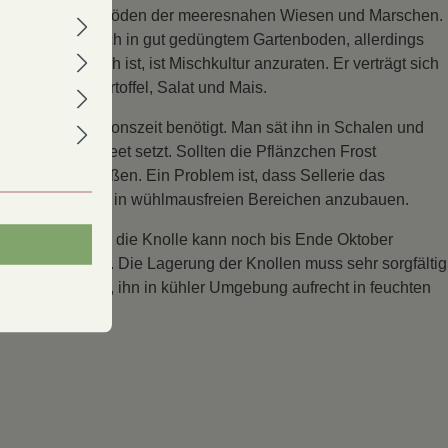
 den salzhaltigen Böden der meeresnahen Wiesen und Marschen.
. Er wächst auch in gut gedüngtem Gartenboden, allerdings
lbstunverträglich ist, ist Mischkultur anzuraten. Er verträgt sich
sehr mag er Kartoffel, Salat und Mais.
ne lange Vegetationszeit benötigt. Man sät ihn in Schalen und
ten Frost ins Beet setzt. Sollten die Pflänzchen Frost
hr schon schießen. Ein Problem ist, dass Sellerie das
st es ratsam, ihn in wühlmausfreien Bereichen anzubauen.
h dem Bleichen, die Knolle kann noch bis Ende Oktober
ste des Herbstes. Die Lagerung der Knollen muss sehr sorgfältig
Am besten ist es, ihn in kühler Umgebung aufrecht in feuchten