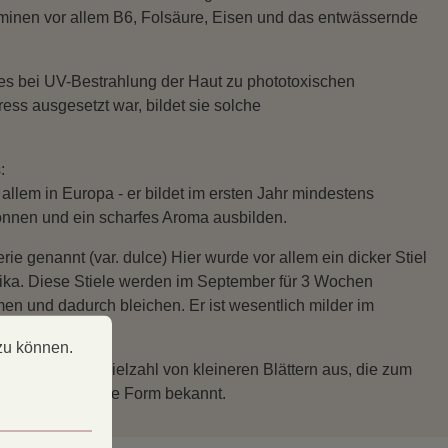
taminen vor allem B6, Folsäure, Eisen und das entwässernde
s bei UV-Bestrahlung der Haut zu phototoxischen
s ausgesetzt war, bildet sie solche
:
r allem in Europa - er bildet im ersten Jahr mindestens
können und ein scharfes Aroma ausbilden.
rie genannt (var. dulce) Hier wurde vor allem ein dicker Stiel
ika. Diese Stiele werden im September für 3 Wochen
en und dadurch bleichen. Er ist wesentlich milder im
 können.
Mehr Informationen ...
zu können.
nte bildet eine Vielzahl von kleineren Blättern aus, die zum
 auch eine krause Form bekannt.