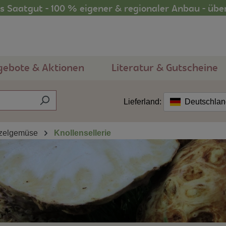
 Saatgut - 100 % eigener & regionaler Anbau - übe
gebote & Aktionen
Literatur & Gutscheine
Lieferland:
Deutschla
zelgemüse
Knollensellerie