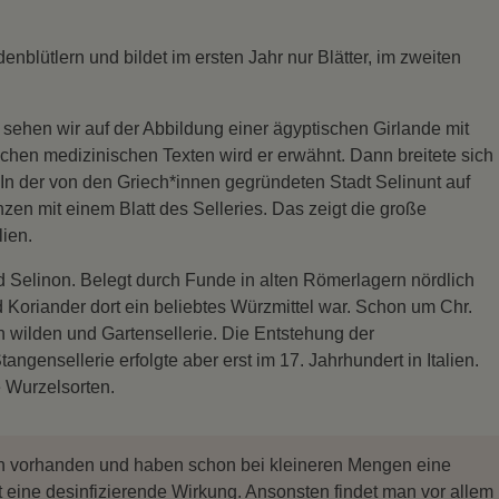
enblütlern und bildet im ersten Jahr nur Blätter, im zweiten
 sehen wir auf der Abbildung einer ägyptischen Girlande mit
schen medizinischen Texten wird er erwähnt. Dann breitete sich
In der von den Griech*innen gegründeten Stadt Selinunt auf
nzen mit einem Blatt des Selleries. Das zeigt die große
lien.
d Selinon. Belegt durch Funde in alten Römerlagern nördlich
nd Koriander dort ein beliebtes Würzmittel war. Schon um Chr.
n wilden und Gartensellerie. Die Entstehung der
ngensellerie erfolgte aber erst im 17. Jahrhundert in Italien.
 Wurzelsorten.
ich vorhanden und haben schon bei kleineren Mengen eine
eine desinfizierende Wirkung. Ansonsten findet man vor allem