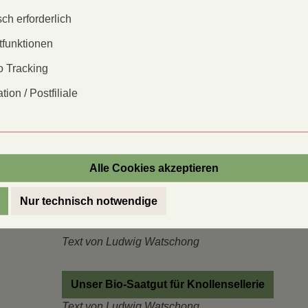
Der wilde Sellerie liebt das Meer und wächst in
ch erforderlich
Auch an der Nord- und Ostsee kann man ihn finden
tfunktionen
braucht er viel Feuchtigkeit. Da der Sellerie sehr se
gut mit Bohnen, Kohl, Gurke und Kamille - nicht so 
 Tracking
Die Aussaat erfolgt sehr früh im Frühjahr, da er ei
tion / Postfiliale
pikiert ihn dann in Töpfchen, die man nach dem letz
abbekommen, könnte es sein, dass sie im ersten Ja
Lieblingsessen von Wühlmäusen darstellt, daher i
Die Ernte der Stängel erfolgt Ende September nac
Alle Cookies akzeptieren
wachsen und verträgt die ersten sehr leichten Frö
geschehen, da die Wachstumsstelle schnell fault. 
Nur technisch notwendige
Sand setzen.
Text von Ludwig Watschong
Unser Bio-Saatgut für Knollensellerie
Text von Ludwig Watschong