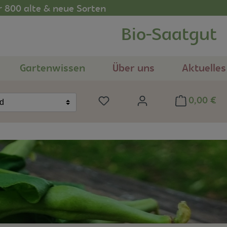
r 800 alte & neue Sorten
Bio-Saatgut
Gartenwissen
Über uns
Aktuelles
0,00 €
Du hast 0 Produkte auf dem Me
nd