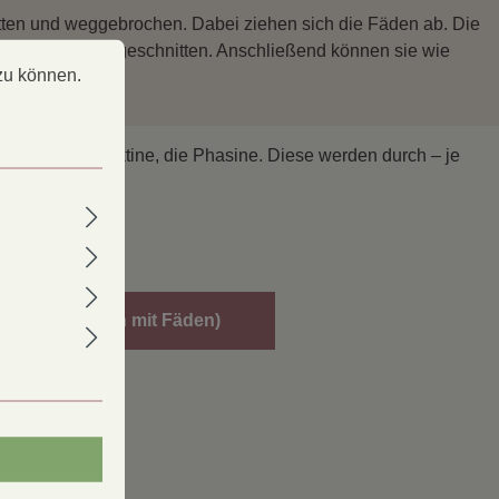
tten und weggebrochen. Dabei ziehen sich die Fäden ab. Die
 können.
Mehr Informationen ...
denreste kurzgeschnitten. Anschließend können sie wie
zu können.
en toxische Lektine, die Phasine. Diese werden durch – je
en unschädlich.
 (Buschbohnen mit Fäden)