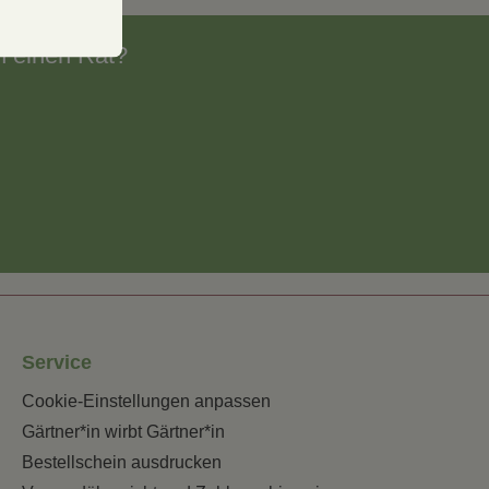
h einen Rat?
Service
Cookie-Einstellungen anpassen
Gärtner*in wirbt Gärtner*in
Bestellschein ausdrucken