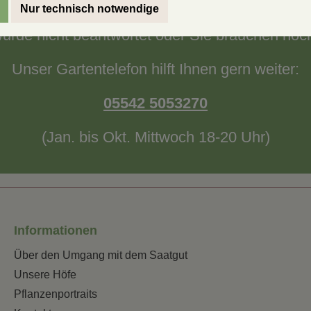
Nur technisch notwendige
wurde nicht beantwortet oder Sie brauchen noc
Unser Gartentelefon hilft Ihnen gern weiter:
05542 5053270
(Jan. bis Okt. Mittwoch 18-20 Uhr)
Informationen
Über den Umgang mit dem Saatgut
Unsere Höfe
Pflanzenportraits