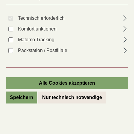
Technisch erforderlich
Anbautipps für Kapuzinerkresse
Komfortfunktionen
Kapuzinerkresse erfreut mit ihrer langanhaltenden
Matomo Tracking
Blütenpracht, die, je nach Sorte, bis zum ersten Frost in den
Packstation / Postfiliale
Farben gelb, orange und rot leuchtet. Die Blühpflanze gibt
es als rankende und nicht rankende Variation.
Kapuzinerkresse anbauen
Alle Cookies akzeptieren
Kapuzinerkresse ist relativ anspruchslos und unkompliziert
Speichern
Nur technisch notwendige
anzubauen.
Der richtige Standort für Kapuzinerkresse
Kapuzinerkresse hat geringe Nährstoffansprüche – bei zu