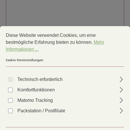
Cookie-Voreinstellungen
Diese Website verwendet Cookies, um eine bestmögliche Erfa
Diese Website verwendet Cookies, um eine
bestmögliche Erfahrung bieten zu können.
Mehr
Informationen ...
Cookie-Voreinstellungen
Möhre Gonsenheimer Treib
Technisch erforderlich
Artikel-Nr.:
52157
Komfortfunktionen
Anbauer*in:
MU
Matomo Tracking
Packstation / Postfiliale
Lieferzeit: 2 - 6 Tage
3,10 €
Regulärer Preis: