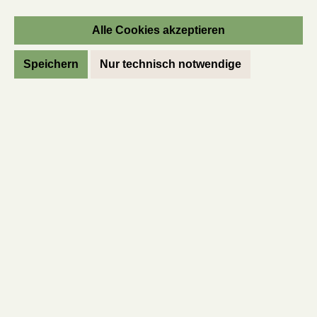
Preise inkl. MwSt. des Lieferlandes zzgl. Versandkosten
Alle Cookies akzeptieren
In den Warenkorb
Speichern
Nur technisch notwendige