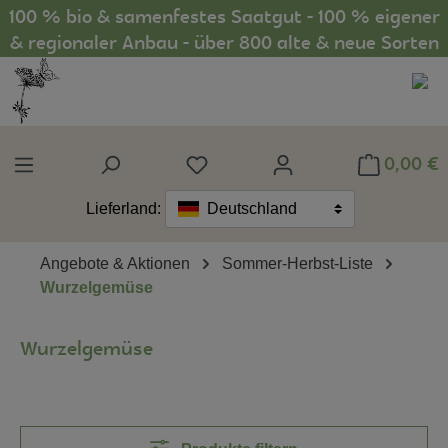
100 % bio & samenfestes Saatgut - 100 % eigener
Zum Hauptinhalt springen
& regionaler Anbau - über 800 alte & neue Sorten
0,00 €
Du hast 0 Produkte auf dem Mer
Lieferland:
Deutschland
Angebote & Aktionen
Sommer-Herbst-Liste
Wurzelgemüse
Wurzelgemüse